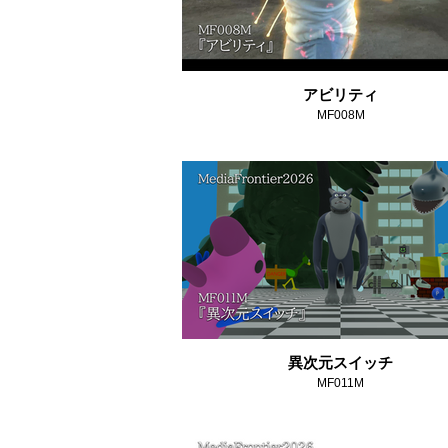
アビリティ
MF008M
異次元スイッチ
MF011M