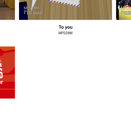
To you
MF028M