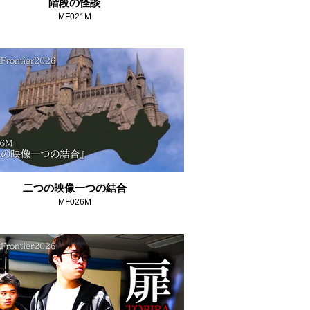
階段の怪談
MF021M
二つの映像一つの結合
MF026M