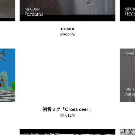
dream
MF009M
初音ミク「Cross over」
MF012M