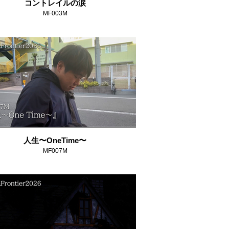
コントレイルの涙
MF003M
人生〜OneTime〜
MF007M