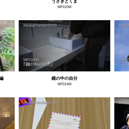
うさぎとくま
MF020M
編
鏡の中の自分
MF024M