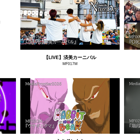
【LIVE】済美カーニバル
MF017M