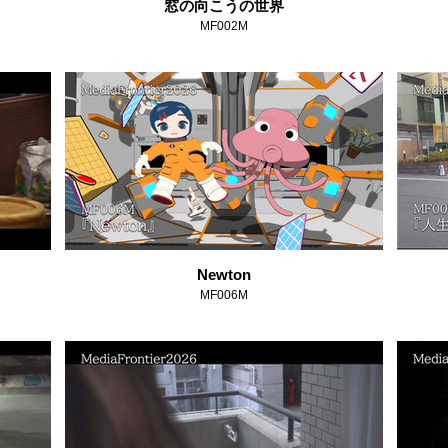
窓の向こうの世界
MF002M
Newton
MF006M