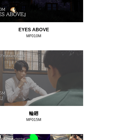
EYES ABOVE
MF010M
輪廻
MF015M