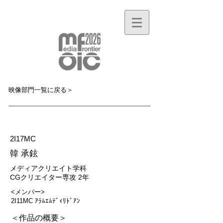
映像部門一覧に戻る＞
MF026M
2I17MC
韓 承鉉
メディアクリエイト学科
CGクリエイター専攻 2年
<メンバー>
2I11MC ｱﾗﾑｴﾑﾃﾞｨﾘﾄﾞｱﾝ
＜作品の概要＞