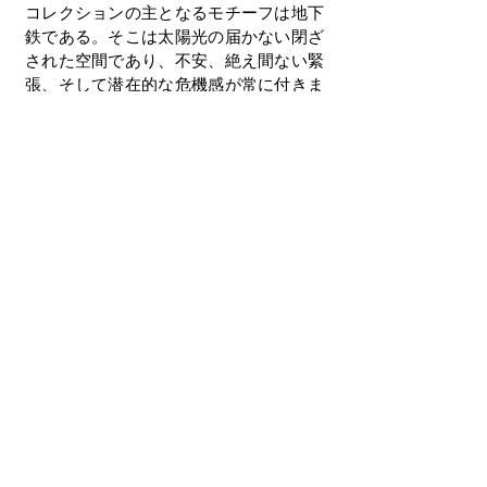
コレクションの主となるモチーフは地下
鉄である。そこは太陽光の届かない閉ざ
された空間であり、不安、絶え間ない緊
張、そして潜在的な危機感が常に付きま
とう場所、現代社会へのアリュージョン
である。
＜使用ソフト等＞
Adobe Photoshop, Adobe illustrator, Ibis
Paint, Figma
前の作品へ
次の作品へ
© 2026 Osaka Information and Computer
Science College