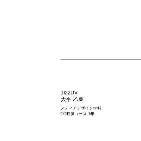
MF118L
1I22DV
大平 乙葉
メディアデザイン学科
CG映像コース 1年