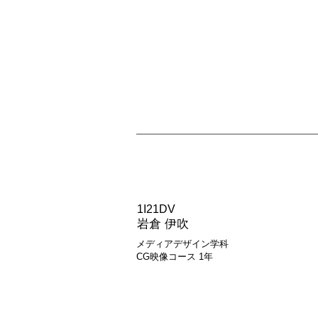
MF077L
1I21DV
岩倉 伊吹
メディアデザイン学科
CG映像コース 1年