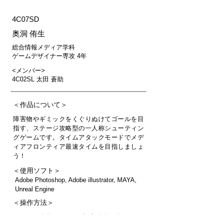
4C07SD
奥洞 侑生
総合情報メディア学科
ゲームデザイナー専攻 4年
<メンバー>
4C02SL 太田 蒼助
＜作品について＞
障害物やギミックをくぐりぬけてゴールを目
指す、ステージ攻略型の一人称シューティン
グゲームです。タイムアタックモードでメデ
ィアフロンティア最速タイムを目指しましょ
う！
＜使用ソフト＞
Adobe Photoshop, Adobe illustrator, MAYA,
Unreal Engine
＜操作方法＞
WASD : 移動 マウス : 視点移動 左クリッ