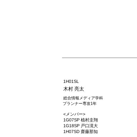
MF017G
1H01SL
木村 亮太
総合情報メディア学科
プランナー専攻1年
<メンバー>
1G07SP 植村圭翔
1G18SP 戸口滉大
1H07SD 齋藤那知